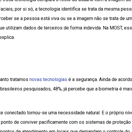
iais, por si só, a tecnologia identifica se trata da mesma pess
ceber se a pessoa está viva ou se a imagem não se trata de u
 que utilizam dados de terceiros de forma indevida. Na MOST, es
xplica.
uanto tratamos
novas tecnologias
é a segurança. Ainda de acord
asileiros pesquisados, 48%, já percebe que a biometria é mai
 conectado tornou-se uma necessidade natural. E o próprio nív
a ponto de conviver pacificamente com os sistemas de proteção
s pontos de atendimento em locais que demandam o controle do