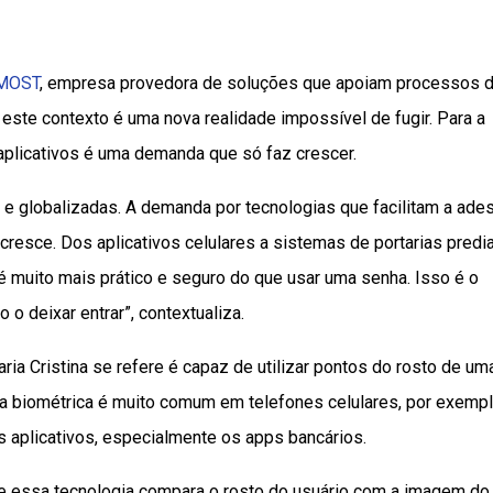
MOST
, empresa provedora de soluções que apoiam processos 
e este contexto é uma nova realidade impossível de fugir. Para a
s aplicativos é uma demanda que só faz crescer.
 globalizadas. A demanda por tecnologias que facilitam a ade
resce. Dos aplicativos celulares a sistemas de portarias predia
é muito mais prático e seguro do que usar uma senha. Isso é o
o deixar entrar”, contextualiza.
ia Cristina se refere é capaz de utilizar pontos do rosto de um
 biométrica é muito comum em telefones celulares, por exempl
 aplicativos, especialmente os apps bancários.
que essa tecnologia compara o rosto do usuário com a imagem do