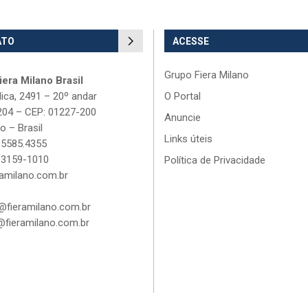
ATO
ACESSE
Grupo Fiera Milano
era Milano Brasil
lica, 2491 – 20º andar
O Portal
204 – CEP: 01227-200
Anuncie
o – Brasil
Links úteis
 5585.4355
 3159-1010
Política de Privacidade
amilano.com.br
fieramilano.com.br
fieramilano.com.br