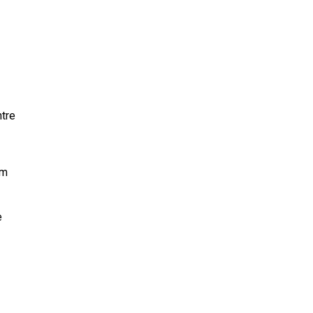
tre
ém
e