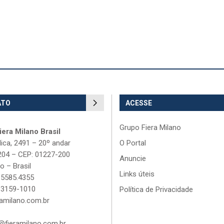
ATO
ACESSE
Grupo Fiera Milano
era Milano Brasil
lica, 2491 – 20º andar
O Portal
204 – CEP: 01227-200
Anuncie
o – Brasil
Links úteis
 5585.4355
 3159-1010
Política de Privacidade
amilano.com.br
fieramilano.com.br