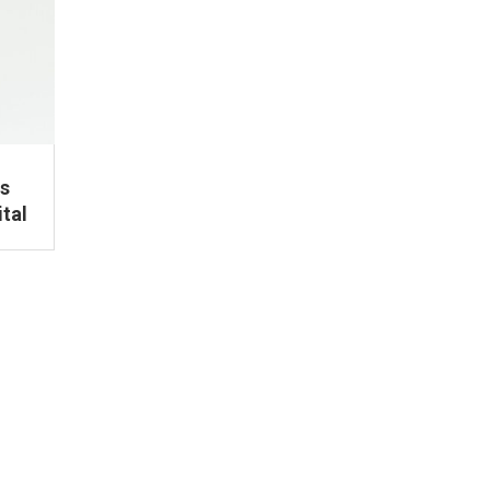
s
tal