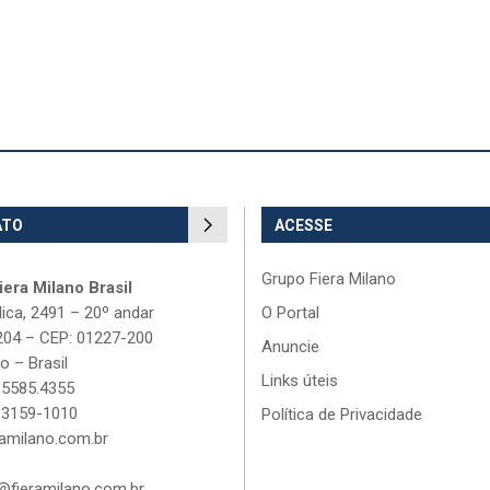
ATO
ACESSE
Grupo Fiera Milano
era Milano Brasil
lica, 2491 – 20º andar
O Portal
204 – CEP: 01227-200
Anuncie
o – Brasil
Links úteis
 5585.4355
 3159-1010
Política de Privacidade
amilano.com.br
fieramilano.com.br