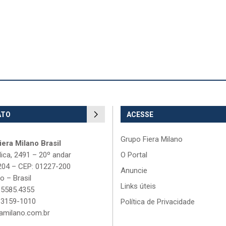
ATO
ACESSE
Grupo Fiera Milano
era Milano Brasil
lica, 2491 – 20º andar
O Portal
204 – CEP: 01227-200
Anuncie
o – Brasil
Links úteis
 5585.4355
 3159-1010
Política de Privacidade
amilano.com.br