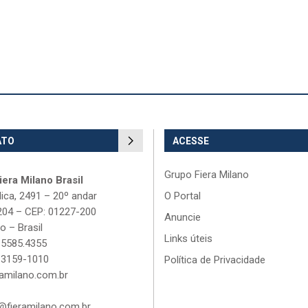
ATO
ACESSE
Grupo Fiera Milano
era Milano Brasil
lica, 2491 – 20º andar
O Portal
204 – CEP: 01227-200
Anuncie
o – Brasil
Links úteis
 5585.4355
 3159-1010
Política de Privacidade
amilano.com.br
fieramilano.com.br