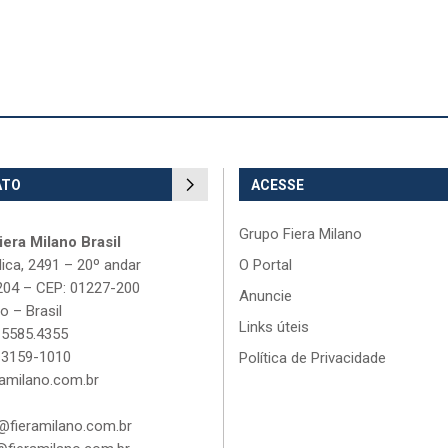
ATO
ACESSE
Grupo Fiera Milano
era Milano Brasil
lica, 2491 – 20º andar
O Portal
204 – CEP: 01227-200
Anuncie
o – Brasil
Links úteis
 5585.4355
 3159-1010
Política de Privacidade
amilano.com.br
fieramilano.com.br