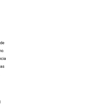
 de
ho.
ncia
das
.
l