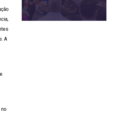
ução
cia,
ntes
e. A
 e
 no