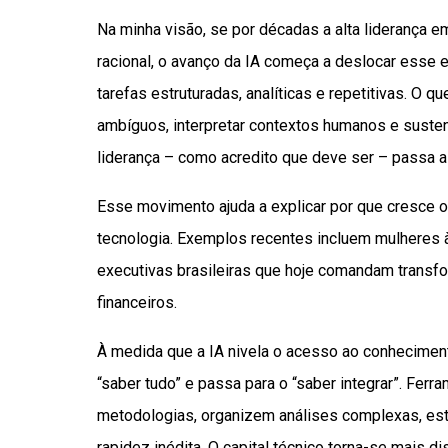
Na minha visão, se por décadas a alta liderança 
racional, o avanço da IA começa a deslocar esse 
tarefas estruturadas, analíticas e repetitivas. O 
ambíguos, interpretar contextos humanos e susten
liderança – como acredito que deve ser – passa a 
Esse movimento ajuda a explicar por que cresce
tecnologia. Exemplos recentes incluem mulheres à
executivas brasileiras que hoje comandam transf
financeiros.
À medida que a IA nivela o acesso ao conhecimento
“saber tudo” e passa para o “saber integrar”. Fe
metodologias, organizem análises complexas, es
rapidez inédita. O capital técnico torna-se mais d