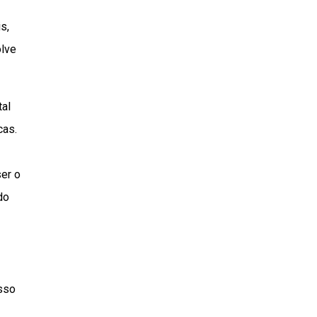
s,
olve
tal
cas.
ser o
do
sso