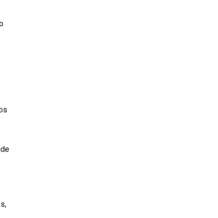
o
dos
ade
s,