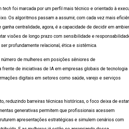
em
tech
foi marcada por um perfil mais técnico e orientado à exec
eixo. Os algoritmos passam a assumir, com cada vez mais eficiên
que ganha centralidade, agora, é a capacidade de decidir em ambie
tar visões de longo prazo com sensibilidade e responsabilidad
ser profundamente relacional, ética e sistêmica.
 o número de mulheres em posições sêniores de
 frente de iniciativas de IA em empresas globais de tecnologia
ormações digitais em setores como saúde, varejo e serviços
, reduzindo barreiras técnicas históricas, o foco deixa de estar
rramentas generativas permitem que profissionais acessem
truturem apresentações estratégicas e simulem cenários com
istribuído. E as mulheres já estão se apropriando dessa