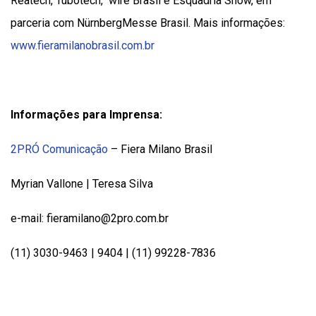
Reatech,
Tubotech, wire Brasil e Esquadria Show, em
parceria com NürnbergMesse Brasil. Mais informações:
www.fieramilanobrasil.com.br
Informações para Imprensa:
2PRÓ Comunicação
– Fiera Milano Brasil
Myrian Vallone | Teresa Silva
e-mail: fieramilano@2pro.com.br
(11) 3030-9463 | 9404 | (11) 99228-7836