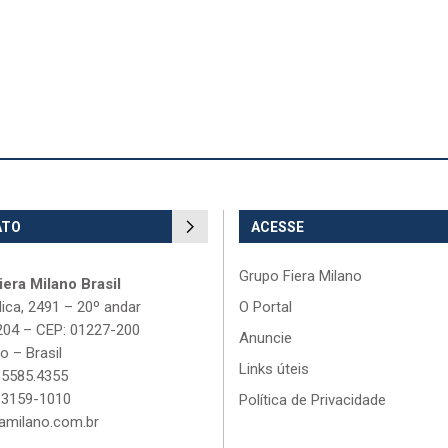
ATO
ACESSE
Grupo Fiera Milano
era Milano Brasil
lica, 2491 – 20º andar
O Portal
204 – CEP: 01227-200
Anuncie
o – Brasil
Links úteis
 5585.4355
 3159-1010
Política de Privacidade
amilano.com.br