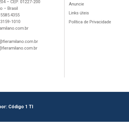
204 – CEP: 01227-200
Anuncie
o – Brasil
Links úteis
 5585.4355
 3159-1010
Política de Privacidade
amilano.com.br
fieramilano.com.br
fieramilano.com.br
por:
Código 1 TI