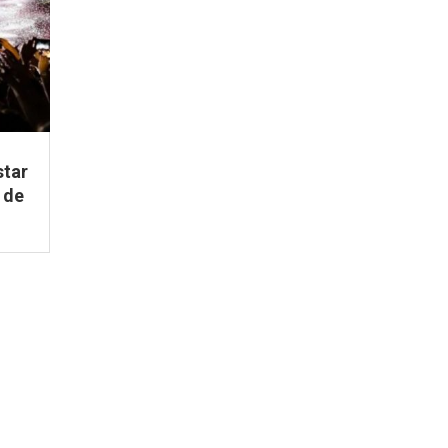
star
 de