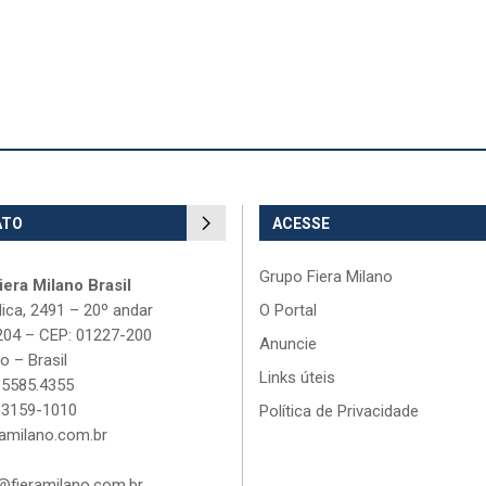
ATO
ACESSE
Grupo Fiera Milano
era Milano Brasil
lica, 2491 – 20º andar
O Portal
204 – CEP: 01227-200
Anuncie
o – Brasil
Links úteis
 5585.4355
 3159-1010
Política de Privacidade
amilano.com.br
fieramilano.com.br