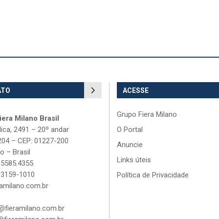
ATO
ACESSE
Grupo Fiera Milano
era Milano Brasil
lica, 2491 – 20º andar
O Portal
204 – CEP: 01227-200
Anuncie
o – Brasil
Links úteis
 5585.4355
 3159-1010
Política de Privacidade
amilano.com.br
fieramilano.com.br