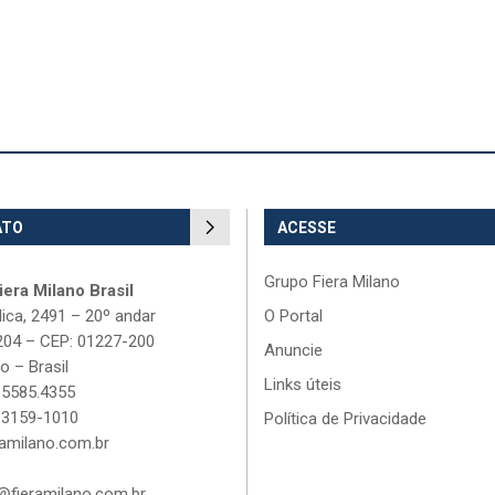
ATO
ACESSE
Grupo Fiera Milano
era Milano Brasil
lica, 2491 – 20º andar
O Portal
204 – CEP: 01227-200
Anuncie
o – Brasil
Links úteis
 5585.4355
 3159-1010
Política de Privacidade
amilano.com.br
fieramilano.com.br