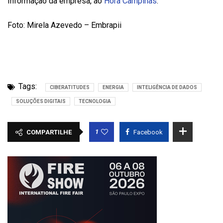
Informação da empresa, ao
Hora Campinas
.
Foto: Mirela Azevedo – Embrapii
Tags:
CIBERATITUDES
ENERGIA
INTELIGÊNCIA DE DADOS
SOLUÇÕES DIGITAIS
TECNOLOGIA
1
COMPARTILHE
Facebook