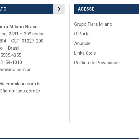
ATO
ACESSE
Grupo Fiera Milano
era Milano Brasil
lica, 2491 – 20º andar
O Portal
204 – CEP: 01227-200
Anuncie
o – Brasil
Links úteis
 5585.4355
 3159-1010
Política de Privacidade
amilano.com.br
fieramilano.com.br
fieramilano.com.br