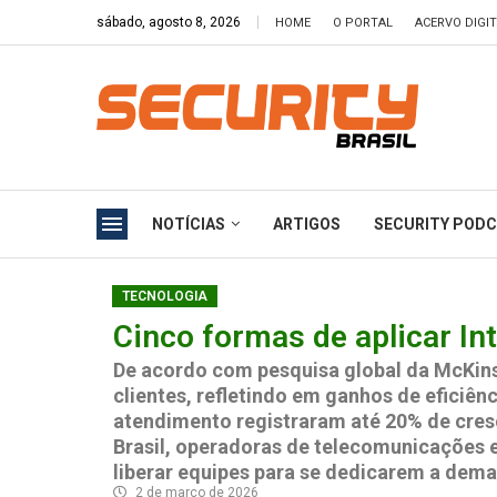
sábado, agosto 8, 2026
HOME
O PORTAL
ACERVO DIGI
NOTÍCIAS
ARTIGOS
SECURITY POD
TECNOLOGIA
Cinco formas de aplicar Int
De acordo com pesquisa global da McKinsey
clientes, refletindo em ganhos de eficiê
atendimento registraram até 20% de cres
Brasil, operadoras de telecomunicações 
liberar equipes para se dedicarem a dem
2 de março de 2026