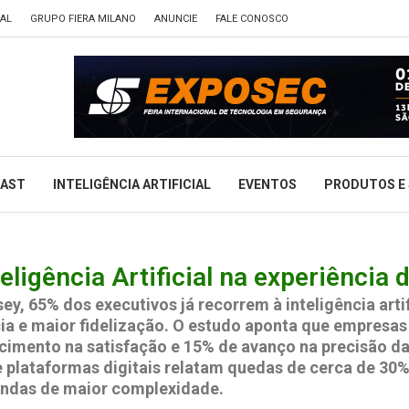
TAL
GRUPO FIERA MILANO
ANUNCIE
FALE CONOSCO
CAST
INTELIGÊNCIA ARTIFICIAL
EVENTOS
PRODUTOS E 
eligência Artificial na experiência d
, 65% dos executivos já recorrem à inteligência artif
ncia e maior fidelização. O estudo aponta que empresa
cimento na satisfação e 15% de avanço na precisão da
e plataformas digitais relatam quedas de cerca de 30
andas de maior complexidade.