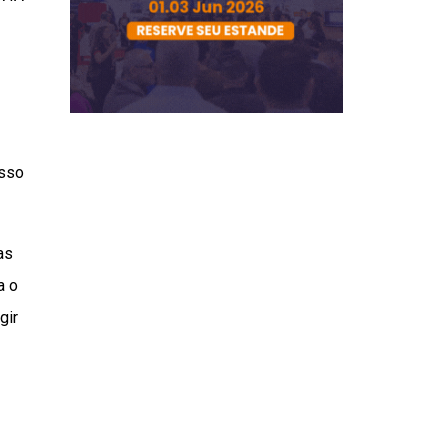
Isso
as
a o
gir