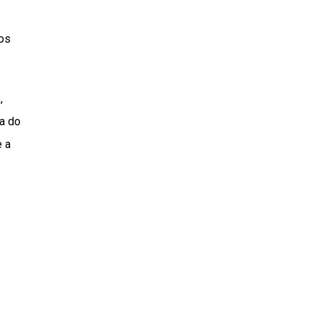
cos
,
da do
e a