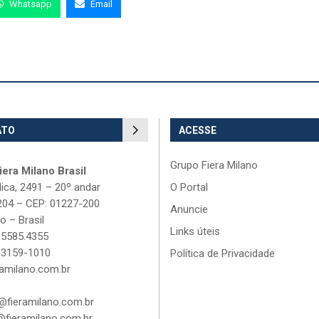
Whatsapp
Email
ATO
ACESSE
Grupo Fiera Milano
era Milano Brasil
lica, 2491 – 20º andar
O Portal
204 – CEP: 01227-200
Anuncie
o – Brasil
Links úteis
 5585.4355
 3159-1010
Política de Privacidade
amilano.com.br
fieramilano.com.br
fieramilano.com.br